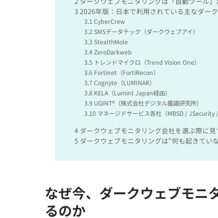
2
ダークウェブモニタリングは「自動ツール」
3
2026年版：日本で利用されている主なダー
3.1
CyberCrew
3.2
SMSデータテック（ダークウェブアイ）
3.3
StealthMole
3.4
ZeroDarkweb
3.5
トレンドマイクロ（Trend Vision One）
3.6
Fortinet（FortiRecon）
3.7
Cognyte（LUMINAR）
3.8
KELA（Lumint Japan経由）
3.9
UGINT®（株式会社デジタル鑑識研究所）
3.10
マネージドサービス各社（MBSD / JSecurity /
4
ダークウェブモニタリング会社を選ぶ際に見
5
ダークウェブモニタリングは“何も起きていな
なぜ今、ダークウェブモニ
るのか