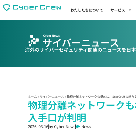
わたしたちについて
サービス
Cyber News
サイバーニュース
海外のサイバーセキュリティ関連のニュースを日本
ホーム
»
サイバーニュース
»
物理分離ネットワークも標的に、ScarCruftの新
物理分離ネットワークも標的
入手口が判明
2026 .03.16
by
Cyber News
News