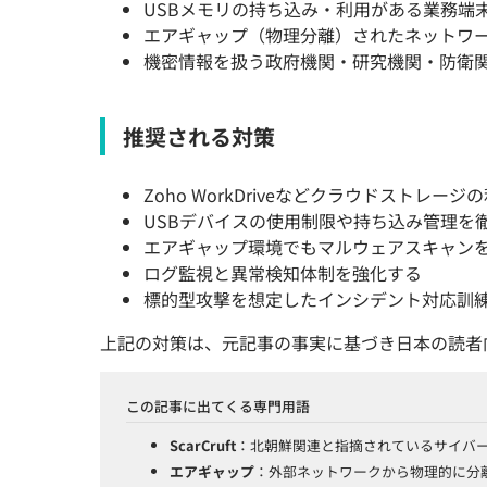
USBメモリの持ち込み・利用がある業務端
エアギャップ（物理分離）されたネットワ
機密情報を扱う政府機関・研究機関・防衛
推奨される対策
Zoho WorkDriveなどクラウドストレ
USBデバイスの使用制限や持ち込み管理を
エアギャップ環境でもマルウェアスキャン
ログ監視と異常検知体制を強化する
標的型攻撃を想定したインシデント対応訓
上記の対策は、元記事の事実に基づき日本の読者
この記事に出てくる専門用語
ScarCruft
：北朝鮮関連と指摘されているサイバ
エアギャップ
：外部ネットワークから物理的に分離