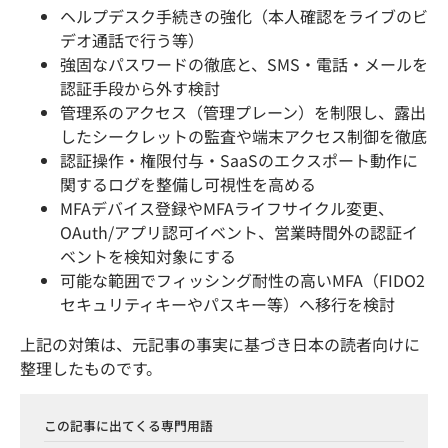
ヘルプデスク手続きの強化（本人確認をライブのビ
デオ通話で行う等）
強固なパスワードの徹底と、SMS・電話・メールを
認証手段から外す検討
管理系のアクセス（管理プレーン）を制限し、露出
したシークレットの監査や端末アクセス制御を徹底
認証操作・権限付与・SaaSのエクスポート動作に
関するログを整備し可視性を高める
MFAデバイス登録やMFAライフサイクル変更、
OAuth/アプリ認可イベント、営業時間外の認証イ
ベントを検知対象にする
可能な範囲でフィッシング耐性の高いMFA（FIDO2
セキュリティキーやパスキー等）へ移行を検討
上記の対策は、元記事の事実に基づき日本の読者向けに
整理したものです。
この記事に出てくる専門用語