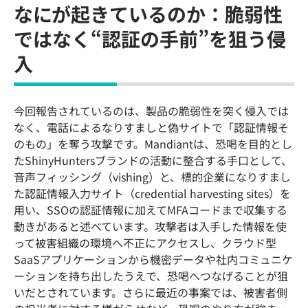
なにが起きているのか：脆弱性
ではなく“認証の手前”を狙う侵
入
今回報告されているのは、製品の脆弱性を突く侵入では
なく、電話によるなりすましと偽サイトで「認証情報そ
のもの」を奪う攻撃です。Mandiantは、恐喝を目的とし
たShinyHuntersブランドの活動に整合する手口として、
音声フィッシング（vishing）と、標的企業になりすまし
た認証情報入力サイト（credential harvesting sites）を
用い、SSOの認証情報に加えてMFAコードまで収集する
動きがあると述べています。攻撃者は入手した情報を使
って被害組織の環境へ不正にアクセスし、クラウド型
SaaSアプリケーションから機密データや社内コミュニケ
ーションを持ち出したうえで、恐喝へつなげることが狙
いだとされています。さらに最近の事案では、被害者側