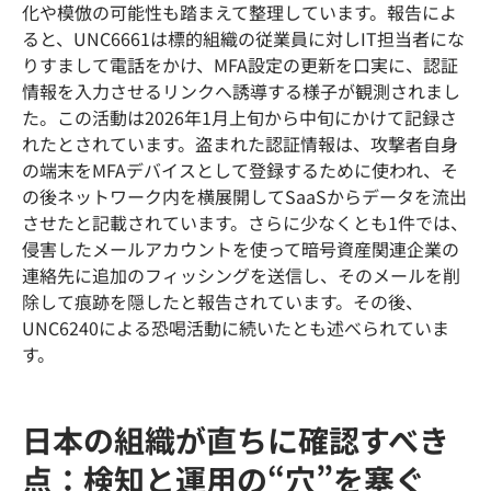
化や模倣の可能性も踏まえて整理しています。報告によ
ると、UNC6661は標的組織の従業員に対しIT担当者にな
りすまして電話をかけ、MFA設定の更新を口実に、認証
情報を入力させるリンクへ誘導する様子が観測されまし
た。この活動は2026年1月上旬から中旬にかけて記録さ
れたとされています。盗まれた認証情報は、攻撃者自身
の端末をMFAデバイスとして登録するために使われ、そ
の後ネットワーク内を横展開してSaaSからデータを流出
させたと記載されています。さらに少なくとも1件では、
侵害したメールアカウントを使って暗号資産関連企業の
連絡先に追加のフィッシングを送信し、そのメールを削
除して痕跡を隠したと報告されています。その後、
UNC6240による恐喝活動に続いたとも述べられていま
す。
日本の組織が直ちに確認すべき
点：検知と運用の“穴”を塞ぐ