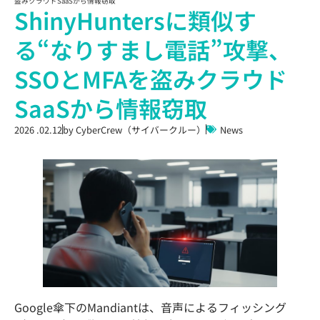
盗みクラウドSaaSから情報窃取
ShinyHuntersに類似す
る“なりすまし電話”攻撃、
SSOとMFAを盗みクラウド
SaaSから情報窃取
2026 .02.12
by
CyberCrew（サイバークルー）
News
Google傘下のMandiantは、音声によるフィッシング