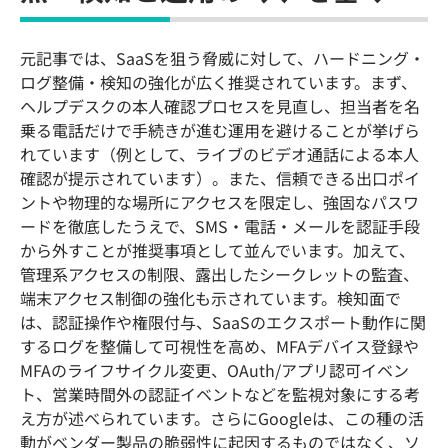
元記事では、SaaSを狙う脅威に対して、ハードニング・
ログ整備・検知の強化が広く推奨されています。まず、
ヘルプデスクの本人確認プロセスを見直し、担当者を名
乗る電話だけで手続きが進む運用を避けることが挙げら
れています（例として、ライブのビデオ通話による本人
確認が提示されています）。また、信頼できる出口ポイ
ントや物理的な場所にアクセスを限定し、強固なパスワ
ードを徹底したうえで、SMS・電話・メールを認証手段
から外すことが推奨事項として並んでいます。加えて、
管理系アクセスの制限、露出したシークレットの監査、
端末アクセス制御の強化も示されています。検知面で
は、認証操作や権限付与、SaaSのエクスポート動作に関
するログを整備して可視性を高め、MFAデバイス登録や
MFAのライフサイクル変更、OAuth/アプリ認可イベン
ト、営業時間外の認証イベントなどを監視対象にする考
え方が述べられています。さらにGoogleは、この種の活
動がベンダー製品の脆弱性に起因するものではなく、ソ