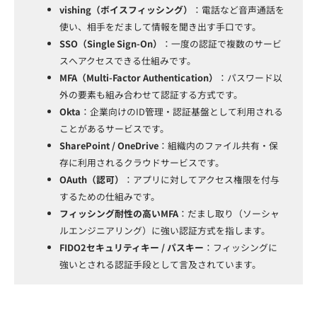
vishing（ボイスフィッシング）
：電話など音声通話を
使い、相手をだまして情報を聞き出す手口です。
SSO（Single Sign-On）
：一度の認証で複数のサービ
スへアクセスできる仕組みです。
MFA（Multi-Factor Authentication）
：パスワード以
外の要素も組み合わせて認証する方式です。
Okta
：企業向けのID管理・認証基盤として利用される
ことがあるサービスです。
SharePoint / OneDrive
：組織内のファイル共有・保
存に利用されるクラウドサービスです。
OAuth（認可）
：アプリに対してアクセス権限を付与
するための仕組みです。
フィッシング耐性の高いMFA
：だまし取り（ソーシャ
ルエンジニアリング）に強い認証方式を指します。
FIDO2セキュリティキー / パスキー
：フィッシングに
強いとされる認証手段として言及されています。