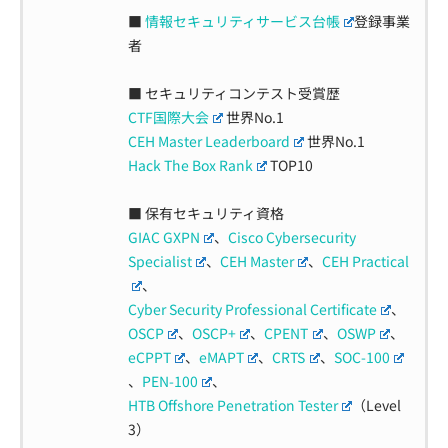
■
情報セキュリティサービス台帳
登録事業
者
■ セキュリティコンテスト受賞歴
CTF国際大会
世界No.1
CEH Master Leaderboard
世界No.1
Hack The Box Rank
TOP10
■ 保有セキュリティ資格
GIAC GXPN
、
Cisco Cybersecurity
Specialist
、
CEH Master
、
CEH Practical
、
Cyber Security Professional Certificate
、
OSCP
、
OSCP+
、
CPENT
、
OSWP
、
eCPPT
、
eMAPT
、
CRTS
、
SOC-100
、
PEN-100
、
HTB Offshore Penetration Tester
（Level
3）