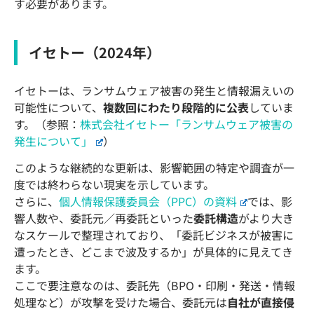
す必要があります。
イセトー（2024年）
イセトーは、ランサムウェア被害の発生と情報漏えいの
可能性について、
複数回にわたり段階的に公表
していま
す。（参照：
株式会社イセトー「ランサムウェア被害の
発生について」
）
このような継続的な更新は、影響範囲の特定や調査が一
度では終わらない現実を示しています。
さらに、
個人情報保護委員会（PPC）の資料
では、影
響人数や、委託元／再委託といった
委託構造
がより大き
なスケールで整理されており、「委託ビジネスが被害に
遭ったとき、どこまで波及するか」が具体的に見えてき
ます。
ここで要注意なのは、委託先（BPO・印刷・発送・情報
処理など）が攻撃を受けた場合、委託元は
自社が直接侵