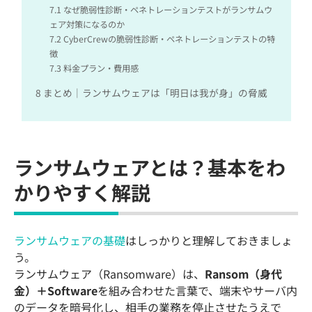
7.1
なぜ脆弱性診断・ペネトレーションテストがランサムウ
ェア対策になるのか
7.2
CyberCrewの脆弱性診断・ペネトレーションテストの特
徴
7.3
料金プラン・費用感
8
まとめ｜ランサムウェアは「明日は我が身」の脅威
ランサムウェアとは？基本をわ
かりやすく解説
ランサムウェアの基礎
はしっかりと理解しておきましょ
う。
ランサムウェア（Ransomware）は、
Ransom（身代
金）＋Software
を組み合わせた言葉で、端末やサーバ内
のデータを暗号化し、相手の業務を停止させたうえで