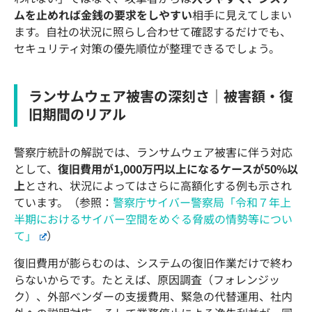
ムを止めれば金銭の要求をしやすい
相手に見えてしまい
ます。自社の状況に照らし合わせて確認するだけでも、
セキュリティ対策の優先順位が整理できるでしょう。
ランサムウェア被害の深刻さ｜被害額・復
旧期間のリアル
警察庁統計の解説では、ランサムウェア被害に伴う対応
として、
復旧費用が1,000万円以上になるケースが50%以
上
とされ、状況によってはさらに高額化する例も示され
ています。（参照：
警察庁サイバー警察局「令和７年上
半期におけるサイバー空間をめぐる脅威の情勢等につい
て」
）
復旧費用が膨らむのは、システムの復旧作業だけで終わ
らないからです。たとえば、原因調査（フォレンジッ
ク）、外部ベンダーの支援費用、緊急の代替運用、社内