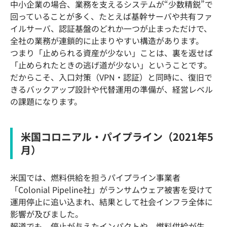
中小企業の場合、業務を支えるシステムが“少数精鋭”で
回っていることが多く、たとえば基幹サーバや共有ファ
イルサーバ、認証基盤のどれか一つが止まっただけで、
全社の業務が連鎖的に止まりやすい構造があります。
つまり「止められる資産が少ない」ことは、裏を返せば
「止められたときの逃げ道が少ない」ということです。
だからこそ、入口対策（VPN・認証）と同時に、復旧で
きるバックアップ設計や代替運用の準備が、経営レベル
の課題になります。
米国コロニアル・パイプライン（2021年5
月）
米国では、燃料供給を担うパイプライン事業者
「Colonial Pipeline社」がランサムウェア被害を受けて
運用停止に追い込まれ、結果として社会インフラ全体に
影響が及びました。
報道でも、停止が与えたインパクトや、燃料供給が生