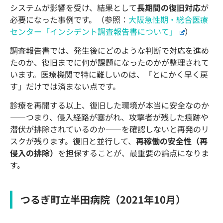
システムが影響を受け、結果として
長期間の復旧対応
が
必要になった事例です。（参照：
大阪急性期・総合医療
センター「インシデント調査報告書について」
）
調査報告書では、発生後にどのような判断で対応を進め
たのか、復旧までに何が課題になったのかが整理されて
います。医療機関で特に難しいのは、「とにかく早く戻
す」だけでは済まない点です。
診療を再開する以上、復旧した環境が本当に安全なのか
――つまり、侵入経路が塞がれ、攻撃者が残した痕跡や
潜伏が排除されているのか――を確認しないと再発のリ
スクが残ります。復旧と並行して、
再稼働の安全性（再
侵入の排除）
を担保することが、最重要の論点になりま
す。
つるぎ町立半田病院（2021年10月）