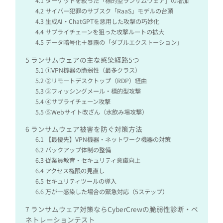
4.1
ターゲットを絞った「標的型ランサムウェア」の増加
4.2
サイバー犯罪のサブスク「RaaS」モデルの台頭
4.3
生成AI・ChatGPTを悪用した攻撃の巧妙化
4.4
サプライチェーンを狙った攻撃ルートの拡大
4.5
データ暗号化＋暴露の「ダブルエクストーション」
5
ランサムウェアの主な感染経路5つ
5.1
①VPN機器の脆弱性（最多クラス）
5.2
②リモートデスクトップ（RDP）経由
5.3
③フィッシングメール・標的型攻撃
5.4
④サプライチェーン攻撃
5.5
⑤Webサイト改ざん（水飲み場攻撃）
6
ランサムウェア被害を防ぐ対策方法
6.1
【最優先】VPN機器・ネットワーク機器の対策
6.2
バックアップ体制の整備
6.3
従業員教育・セキュリティ意識向上
6.4
アクセス権限の見直し
6.5
セキュリティツールの導入
6.6
万が一感染した場合の緊急対応（5ステップ）
7
ランサムウェア対策ならCyberCrewの脆弱性診断・ペ
ネトレーションテスト