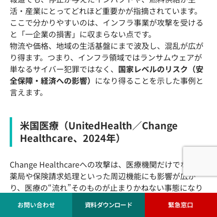
活・産業にとってどれほど重要かが指摘されています。
ここで分かりやすいのは、インフラ事業が攻撃を受ける
と「一企業の損害」に収まらない点です。
物流や価格、地域の生活基盤にまで波及し、混乱が広が
り得ます。つまり、インフラ領域ではランサムウェアが
単なるサイバー犯罪ではなく、
国家レベルのリスク（安
全保障・経済への影響）
になり得ることを示した事例と
言えます。
米国医療（UnitedHealth／Change
Healthcare、2024年）
Change Healthcareへの攻撃は、医療機関だけでなく、
薬局や保険請求処理といった周辺機能にも影響が広が
り、医療の“流れ”そのものが止まりかねない事態になり
ました。
お問い合わせ
資料ダウンロード
緊急窓口
UnitedHealth Groupは復旧状況を公式に更新し、主要