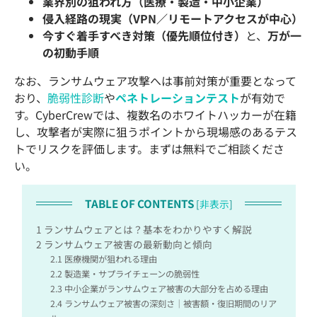
業界別の狙われ方（医療・製造・中小企業）
侵入経路の現実（VPN／リモートアクセスが中心）
今すぐ着手すべき対策（優先順位付き）
と、
万が一
の初動手順
なお、ランサムウェア攻撃へは事前対策が重要となって
おり、
脆弱性診断
や
ペネトレーションテスト
が有効で
す。CyberCrewでは、複数名のホワイトハッカーが在籍
し、攻撃者が実際に狙うポイントから現場感のあるテス
トでリスクを評価します。まずは無料でご相談くださ
い。
TABLE OF CONTENTS
[
非表示
]
1
ランサムウェアとは？基本をわかりやすく解説
2
ランサムウェア被害の最新動向と傾向
2.1
医療機関が狙われる理由
2.2
製造業・サプライチェーンの脆弱性
2.3
中小企業がランサムウェア被害の大部分を占める理由
2.4
ランサムウェア被害の深刻さ｜被害額・復旧期間のリア