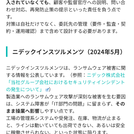
入されていなくても
、顧客や監督官庁への説明、問い合
わせ対応、再発防止策の提示といった責任を負う点で
す。
対策は自社だけでなく、委託先の管理（要件・監査・契
約・運用確認）まで含めて設計する必要があります。
ニデックインスツルメンツ（2024年5月）
ニデックインスツルメンツは、ランサムウェア被害に関
する情報を公表しています。（参照：
ニデック株式会社
「当社グループ会社におけるセキュリティインシデント
の発生について」
）
製造業へのランサムウェア攻撃が深刻な被害を生む要因
は、システム障害が「IT部門の問題」に留まらず、
その
まま操業へ影響
しやすい点です。
工場の管理系システムや受発注、在庫、物流が止まる
と、ラインは動いていても出荷できない、あるいは安全
に稼働させられない、といった状態に陥ります。