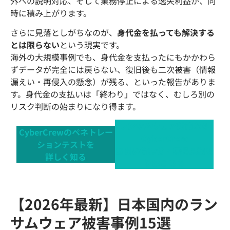
外への説明対応、そして業務停止による逸失利益が、同
時に積み上がります。
さらに見落としがちなのが、
身代金を払っても解決する
とは限らない
という現実です。
海外の大規模事例でも、身代金を支払ったにもかかわら
ずデータが完全には戻らない、復旧後も二次被害（情報
漏えい・再侵入の懸念）が残る、といった報告がありま
す。身代金の支払いは「終わり」ではなく、むしろ別の
リスク判断の始まりになり得ます。
ランサムウェア対策なら
CyberCrewのペネトレー
CyberCrew
ションテストを
お問い合わせ・無料見積も
詳しく知る
りはこちら
【2026年最新】日本国内のラン
サムウェア被害事例15選