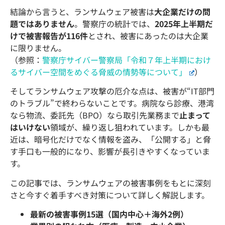
結論から言うと、ランサムウェア被害は
大企業だけの問
題ではありません
。警察庁の統計では、
2025年上半期だ
けで被害報告が116件
とされ、被害にあったのは大企業
に限りません。
（参照：
警察庁サイバー警察局「令和７年上半期におけ
るサイバー空間をめぐる脅威の情勢等について」
）
そしてランサムウェア攻撃の厄介な点は、被害が“IT部門
のトラブル”で終わらないことです。病院なら診療、港湾
なら物流、委託先（BPO）なら取引先業務まで
止まって
はいけない
領域が、繰り返し狙われています。しかも最
近は、暗号化だけでなく情報を盗み、「公開する」と脅
す手口も一般的になり、影響が長引きやすくなっていま
す。
この記事では、ランサムウェアの被害事例をもとに深刻
さと今すぐ着手すべき対策について詳しく解説します。
最新の被害事例15選（国内中心＋海外2例）