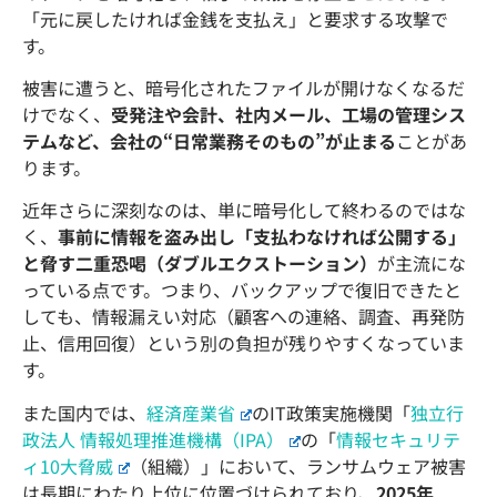
「元に戻したければ金銭を支払え」と要求する攻撃で
す。
被害に遭うと、暗号化されたファイルが開けなくなるだ
けでなく、
受発注や会計、社内メール、工場の管理シス
テムなど、会社の“日常業務そのもの”が止まる
ことがあ
ります。
近年さらに深刻なのは、単に暗号化して終わるのではな
く、
事前に情報を盗み出し「支払わなければ公開する」
と脅す二重恐喝（ダブルエクストーション）
が主流にな
っている点です。つまり、バックアップで復旧できたと
しても、情報漏えい対応（顧客への連絡、調査、再発防
止、信用回復）という別の負担が残りやすくなっていま
す。
また国内では、
経済産業省
のIT政策実施機関「
独立行
政法人 情報処理推進機構（IPA）
の「
情報セキュリテ
ィ10大脅威
（組織）」において、ランサムウェア被害
は長期にわたり上位に位置づけられており、
2025年