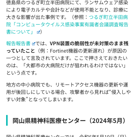
徳島県のつるぎ町立半田病院にて、ランサムウェア感染
により電子カルテや会計などが使用不能となり、診療に
大きな影響が出た事例です。（参照：
つるぎ町立半田病
院「コンピュータウイルス感染事案有識者会議調査報告
書について」
）
報告報告書
では、
VPN装置の脆弱性が未対策のまま残
っていたこと
（例：Fortinet機器の更新遅れ）が原因の
一つとして言及されています。ここで押さえておきたい
のは、「大都市の大病院だけが狙われるわけではない」
という点です。
地方の中小病院でも、リモートアクセス機器の更新や運
用が後回しにしている場合、攻撃者から見れば“侵入しや
すい対象”となってしまいます。
岡山県精神科医療センター（2024年5月）
岡山県精神科医療センターでは、令和6年5月19日（日）