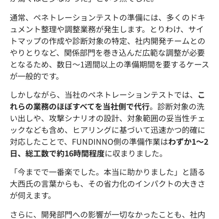
通常、ペネトレーションテストの準備には、多くのドキ
ュメント整理や調整業務が発生します。とりわけ、サイ
トマップの作成や診断対象の特定、社内開発チームとの
やりとりなど、関係部門を巻き込んだ広範な調整が必要
となるため、数日〜1週間以上の準備期間を要するケース
が一般的です。
しかしながら、当社のペネトレーションテストでは、
こ
れらの業務のほぼすべてを当社側で代行
。診断対象の洗
い出しや、攻撃シナリオの設計、対象範囲の妥当性チェ
ックなども含め、ヒアリングに基づいて迅速かつ的確に
対応したことで、FUNDINNO側の準備作業は
わずか1〜2
日、総工数で約16時間程度
に収まりました。
「今までで一番楽でした。本当に助かりました」と語る
大西氏の言葉からも、その省力化のインパクトの大きさ
が伺えます。
さらに、開発部門への影響が一切なかったことも、社内