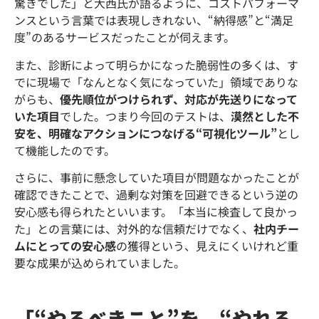
驚きでした」と大西氏が語るように、コストパフォーマ
ンスという言葉では表現しきれない、“納得感”と“満足
度”のあるサービスだったことが伺えます。
また、診断によって明らかになった脆弱性の多くは、す
でに現場で「なんとなく気になっていた」領域でありな
がらも、
優先順位がつけられず、対応が先送りになって
いた項目
でした。つまり今回のテストは、
漠然とした不
安を、明確なアクションにつなげる“可視化ツール”
とし
て機能したのです。
さらに、事前に懸念していた項目が問題なかったことが
確認できたことで、過剰な対策を回避できるという逆の
安心感も得られたといいます。「本当に検査して良かっ
た」との言葉には、対外的な信頼だけでなく、
社内チー
ムにとっての安心感
の獲得という、見えにくいけれど重
要な成果が込められていました。
「“やるべきこと”を、“やれる