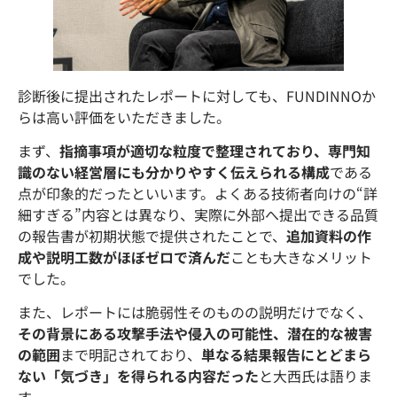
診断後に提出されたレポートに対しても、FUNDINNOか
らは高い評価をいただきました。
まず、
指摘事項が適切な粒度で整理されており、専門知
識のない経営層にも分かりやすく伝えられる構成
である
点が印象的だったといいます。よくある技術者向けの“詳
細すぎる”内容とは異なり、実際に外部へ提出できる品質
の報告書が初期状態で提供されたことで、
追加資料の作
成や説明工数がほぼゼロで済んだ
ことも大きなメリット
でした。
また、レポートには脆弱性そのものの説明だけでなく、
その背景にある攻撃手法や侵入の可能性、潜在的な被害
の範囲
まで明記されており、
単なる結果報告にとどまら
ない「気づき」を得られる内容だった
と大西氏は語りま