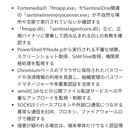
Fortemediaの「fmapp.exe」やSentinelOne関連
の「sentinelmemoryscanner.exe」が不自然な場
所や文脈で実行されていないか確認する
「fmapp.dll」「sentinelagentcore.dll」など、正
規バイナリに便乗して読み込まれるDLLの有無を確
認する
PowerShellやNode.jsから実行される不審な偵察、
スクリーンショット取得、SAM hive取得、権限昇
格処理を監視する
Chromiumベースのブラウザに保存されたパスワー
ドや決済情報の利用を見直し、組織管理のパスワー
ドマネージャーや多要素認証を活用する
sendit[.]shなどの公開ファイル転送サービスへの不
審なアップロードを監視・制御する
SOCKS5リバースプロキシや外部C2通信につながる
異常な通信をEDR、プロキシ、ファイアウォールロ
グで確認する
侵害が疑われる場合は、端末単体だけでなく認証情