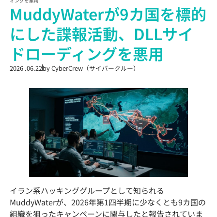
ィングを悪用
MuddyWaterが9カ国を標的
にした諜報活動、DLLサイ
ドローディングを悪用
2026 .06.22
by
CyberCrew（サイバークルー）
イラン系ハッキンググループとして知られる
MuddyWaterが、2026年第1四半期に少なくとも9カ国の
組織を狙ったキャンペーンに関与したと報告されていま