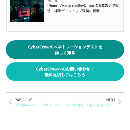
2026.07.31
Ubuntuのsnap-confineにroot権限奪取の脆弱
性 標準デスクトップ環境に影響
CyberCrewのペネトレーションテストを
詳しく知る
CyberCrewへのお問い合わせ・
無料見積もりはこちら
PREVIOUS
NEXT
悪性npmパッケージがGitHubとCI/CDへ拡散、IronWormとMiasmaを解説
Appleの署名・公証を通過した不正アプリ「FlutterShell」、広告経由で感染を誘導