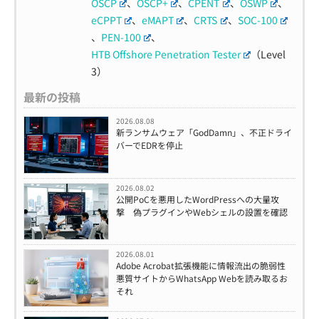
OSCP
、
OSCP+
、
CPENT
、
OSWP
、
eCPPT
、
eMAPT
、
CRTS
、
SOC-100
、
PEN-100
、
HTB Offshore Penetration Tester
（Level
3）
最新の投稿
2026.08.08
新ランサムウェア「GodDamn」、不正ドライ
バーでEDRを停止
2026.08.02
公開PoCを悪用したWordPressへの大量攻
撃 偽プラグインやWebシェルの設置を確認
2026.08.01
Adobe Acrobat拡張機能に情報流出の脆弱性
悪質サイトからWhatsApp Webを読み取るお
それ