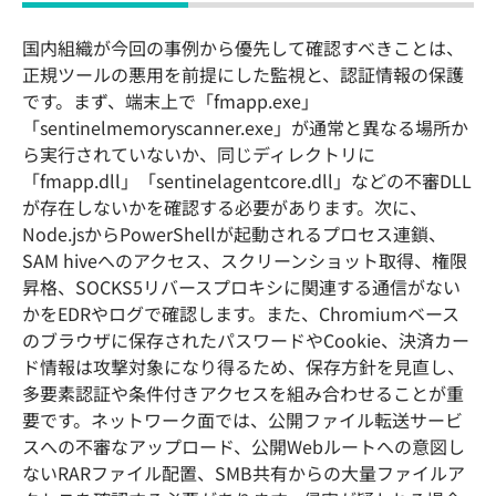
国内組織が今回の事例から優先して確認すべきことは、
正規ツールの悪用を前提にした監視と、認証情報の保護
です。まず、端末上で「fmapp.exe」
「sentinelmemoryscanner.exe」が通常と異なる場所か
ら実行されていないか、同じディレクトリに
「fmapp.dll」「sentinelagentcore.dll」などの不審DLL
が存在しないかを確認する必要があります。次に、
Node.jsからPowerShellが起動されるプロセス連鎖、
SAM hiveへのアクセス、スクリーンショット取得、権限
昇格、SOCKS5リバースプロキシに関連する通信がない
かをEDRやログで確認します。また、Chromiumベース
のブラウザに保存されたパスワードやCookie、決済カー
ド情報は攻撃対象になり得るため、保存方針を見直し、
多要素認証や条件付きアクセスを組み合わせることが重
要です。ネットワーク面では、公開ファイル転送サービ
スへの不審なアップロード、公開Webルートへの意図し
ないRARファイル配置、SMB共有からの大量ファイルア