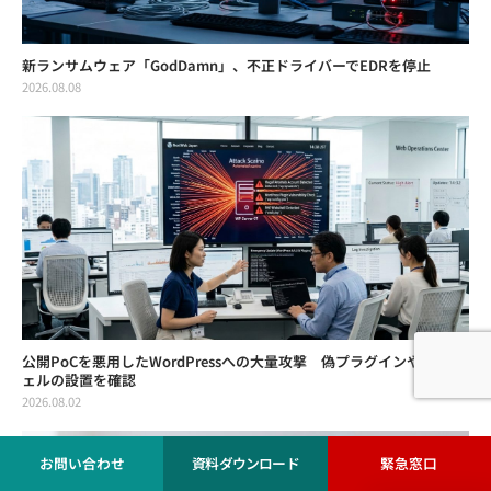
新ランサムウェア「GodDamn」、不正ドライバーでEDRを停止
2026.08.08
公開PoCを悪用したWordPressへの大量攻撃 偽プラグインやWebシ
ェルの設置を確認
2026.08.02
お問い合わせ
資料ダウンロード
緊急窓口