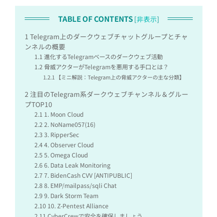
TABLE OF CONTENTS
[
非表示
]
1
Telegram上のダークウェブチャットグループとチャ
ンネルの概要
1.1
進化するTelegramベースのダークウェブ活動
1.2
脅威アクターがTelegramを悪用する手口とは？
1.2.1
【ミニ解説：Telegram上の脅威アクターの主な分類】
2
注目のTelegram系ダークウェブチャンネル＆グルー
プTOP10
2.1
1. Moon Cloud
2.2
2. NoName057(16)
2.3
3. RipperSec
2.4
4. Observer Cloud
2.5
5. Omega Cloud
2.6
6. Data Leak Monitoring
2.7
7. BidenCash CVV [ANTIPUBLIC]
2.8
8. EMP/mailpass/sqli Chat
2.9
9. Dark Storm Team
2.10
10. Z‑Pentest Alliance
2.11
CyberCrewで安全を確保しましょう