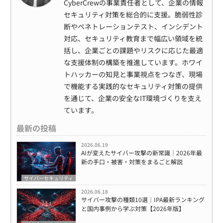
CyberCrewの事業責任者として、企業の情報
セキュリティ対策を総合的に支援。脆弱性診
断やペネトレーションテスト、インシデント
対応、セキュリティ教育まで幅広い領域を統
括し、企業ごとの課題やリスクに応じた最適
な支援体制の構築を推進しています。ホワイ
トハッカーの知見と事業視点をつなぎ、現場
で機能する実践的なセキュリティ対策の提供
を通じて、企業の安全なIT環境づくりを支え
ています。
最新の投稿
2026.06.19
AIが変えたサイバー攻撃の新常識｜2026年最
新の手口・被害・対策をまるごと解説
サイバーセキュリティ
2026.06.18
サイバー攻撃の種類10選｜IPA最新ランキング
と国内事例から学ぶ対策【2026年版】