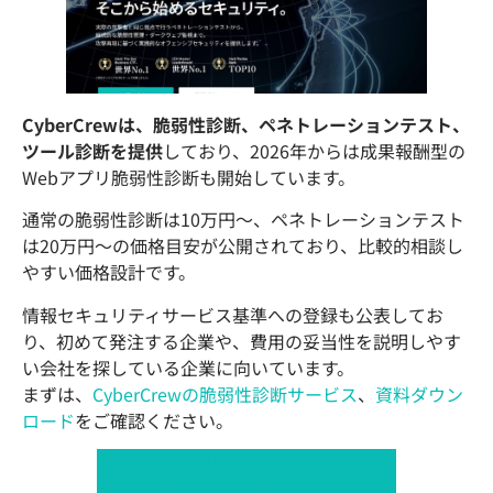
CyberCrewは、脆弱性診断、ペネトレーションテスト、
ツール診断を提供
しており、2026年からは成果報酬型の
Webアプリ脆弱性診断も開始しています。
通常の脆弱性診断は10万円〜、ペネトレーションテスト
は20万円〜の価格目安が公開されており、比較的相談し
やすい価格設計です。
情報セキュリティサービス基準への登録も公表してお
り、初めて発注する企業や、費用の妥当性を説明しやす
い会社を探している企業に向いています。
まずは、
CyberCrewの脆弱性診断サービス
、
資料ダウン
ロード
をご確認ください。
脆弱性診断ならCyberCrew
お問い合わせ・無料見積もりはこちら