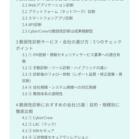
2.1
Webアプリケーション診断
2.2
プラットフォーム（ネットワーク）診断
2.3
スマートフォンアプリ診断
2.4
API診断
2.5
CyberCrewの脆弱性診断は成果報酬型
3
脆弱性診断サービス・会社の選び方｜5つのチェック
ポイント
3.1
① IPA登録・情報セキュリティサービス基準への適合有
無
3.2
② 手動診断・ツール診断・ハイブリッドの違い
3.3
③ 診断後のフォロー体制（レポート品質・修正提案・再
診断）
3.4
④ 自社規模・システム規模への対応実績
3.5
⑤ 費用体系の透明性
4
脆弱性診断におすすめの会社15選｜目的・規模別に
徹底比較
4.1
① CyberCrew
4.2
② LAC（ラック）
4.3
③ NRIセキュア
4.4
④ 三井物産セキュアディレクション