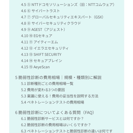
4.5
⑤ NTTドコモソリューションズ（旧：NTTコムウェア）
4.6
⑥ サイバートラスト
4.7
⑦ グローバルセキュリティエキスパート（GSX）
4.8
⑧ サイバーセキュリティクラウド
4.9
⑨ AGEST（アジェスト）
4.10
⑩ EGセキュア
4.11
⑪ アイティーエム
4.12
⑫ イエラエセキュリティ
4.13
⑬ SHIFT SECURITY
4.14
⑭ セキュアブレイン
4.15
⑮ AeyeScan
5
脆弱性診断の費用相場｜規模・種類別に解説
5.1
診断種別ごとの費用相場一覧
5.2
費用が変わる3つの要因
5.3
稟議に使える！費用の妥当性を説明する方法
5.4
ペネトレーションテストの費用相場
6
脆弱性診断についてよくある質問（FAQ）
6.1
脆弱性診断サービスとは何ですか？
6.2
脆弱性診断の費用相場はいくらですか？
6.3
ペネトレーションテストと脆弱性診断の違いは何です