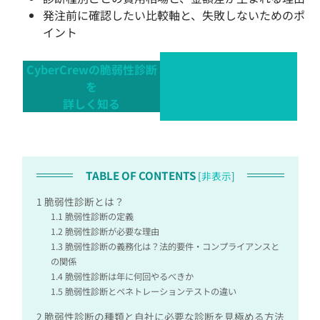
発注前に確認したい比較軸と、失敗しないためのポ
イント
脆弱性診断なら
CyberCrewの脆弱性診断
CyberCrew
を
お問い合わせ・無料見積も
詳しく知る
りはこちら
TABLE OF CONTENTS
[
非表示
]
1
脆弱性診断とは？
1.1
脆弱性診断の定義
1.2
脆弱性診断が必要な理由
1.3
脆弱性診断の義務化は？法的要件・コンプライアンスと
の関係
1.4
脆弱性診断は年に何回やるべきか
1.5
脆弱性診断とペネトレーションテストの違い
2
脆弱性診断の種類と自社に必要な診断を見極める方法