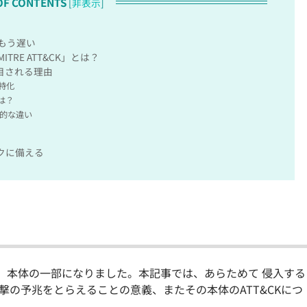
OF CONTENTS
[
非表示
]
もう遅い
RE ATT&CK」とは？
注目される理由
特化
は？
定的な違い
クに備える
に統合され、本体の一部になりました。本記事では、あらためて 侵入する
か、攻撃の予兆をとらえることの意義、またその本体のATT&CKにつ