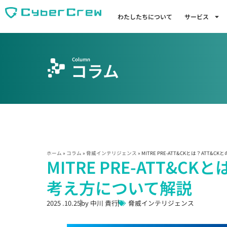
わたしたちについて
サービス
Column
コラム
ホーム
»
コラム
»
脅威インテリジェンス
»
MITRE PRE-ATT&CKとは？AT
MITRE PRE-ATT&C
考え方について解説
2025 .10.25
by
中川 貴行
脅威インテリジェンス