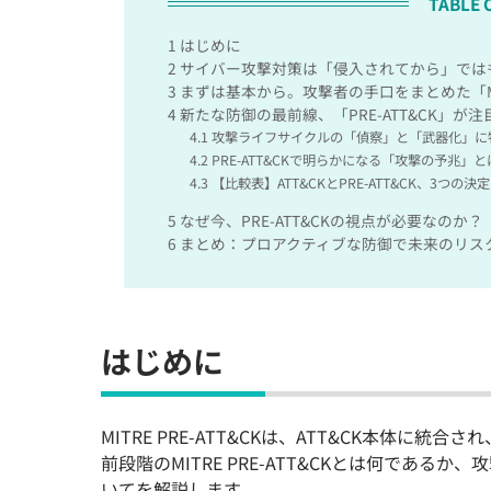
TABLE 
1
はじめに
2
サイバー攻撃対策は「侵入されてから」では
3
まずは基本から。攻撃者の手口をまとめた「MIT
4
新たな防御の最前線、「PRE-ATT&CK」が
4.1
攻撃ライフサイクルの「偵察」と「武器化」に
4.2
PRE-ATT&CKで明らかになる「攻撃の予兆」と
4.3
【比較表】ATT&CKとPRE-ATT&CK、3つの決
5
なぜ今、PRE-ATT&CKの視点が必要なのか？
6
まとめ：プロアクティブな防御で未来のリス
はじめに
MITRE PRE-ATT&CKは、ATT&CK本体
前段階のMITRE PRE-ATT&CKとは何である
いてを解説します。