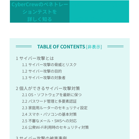
CyberCrewのペネトレー
CyberCrewへのお問い合
ションテストを
わせ
詳しく知る
無料見積もりはこちら
TABLE OF CONTENTS
[
非表示
]
1
サイバー攻撃とは
1.1
サイバー攻撃の脅威とリスク
1.2
サイバー攻撃の目的
1.3
サイバー攻撃の対象者
2
個人ができるサイバー攻撃対策
2.1
OS・ソフトウェアを最新に保つ
2.2
パスワード管理と多要素認証
2.3
家庭用ルーターのセキュリティ設定
2.4
スマホ・パソコンの基本対策
2.5
不審なメール・SMSへの対応
2.6
公衆Wi-Fi利用時のセキュリティ対策
3
サイバー攻撃の被害事例