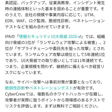
素認証、バックアップ、従業員教育、インシデント発生
時の連絡体制といった基本を固めることが重要です。そ
のうえで、会社の規模や事業内容に応じて、UTM、
EDR、WAF、ログ監視、脆弱性診断、ペネトレーション
テストなどを組み合わせていきます。
IPAの「
情報セキュリティ10大脅威 2026
」では、組織
向け脅威の1位が「ランサムウェア攻撃による被害」、2
位が「サプライチェーンや委託先を狙った攻撃」とされ
ています。ランサムウェア攻撃は順位として5年連続1位
であり、10大脅威での取り扱いとしては11年連続です。
つまり、企業規模を問わず、継続的に備えるべき経営リ
スクになっています。
なお、サイバー攻撃へは事前対策が重要となっており、
脆弱性診断
や
ペネトレーションテスト
が有効です。
CyberCrewでは、複数名のホワイトハッカーが在籍し、
攻撃者が実際に狙うポイントから現場感のあるテストで
リスクを評価します。まずは無料でご相談ください。