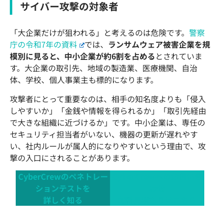
サイバー攻撃の対象者
「大企業だけが狙われる」と考えるのは危険です。
警察
庁の令和7年の資料
では、
ランサムウェア被害企業を規
模別に見ると、中小企業が約6割を占める
とされていま
す。大企業の取引先、地域の製造業、医療機関、自治
体、学校、個人事業主も標的になります。
攻撃者にとって重要なのは、相手の知名度よりも「侵入
しやすいか」「金銭や情報を得られるか」「取引先経由
で大きな組織に近づけるか」です。中小企業は、専任の
セキュリティ担当者がいない、機器の更新が遅れやす
い、社内ルールが属人的になりやすいという理由で、攻
撃の入口にされることがあります。
CyberCrewのペネトレー
CyberCrewへのお問い合
ションテストを
わせ
詳しく知る
無料見積もりはこちら