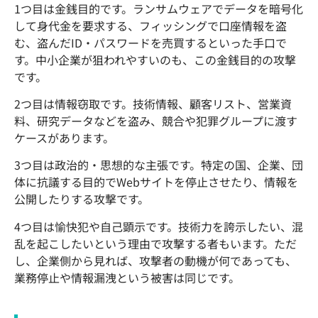
1つ目は金銭目的です。ランサムウェアでデータを暗号化
して身代金を要求する、フィッシングで口座情報を盗
む、盗んだID・パスワードを売買するといった手口で
す。中小企業が狙われやすいのも、この金銭目的の攻撃
です。
2つ目は情報窃取です。技術情報、顧客リスト、営業資
料、研究データなどを盗み、競合や犯罪グループに渡す
ケースがあります。
3つ目は政治的・思想的な主張です。特定の国、企業、団
体に抗議する目的でWebサイトを停止させたり、情報を
公開したりする攻撃です。
4つ目は愉快犯や自己顕示です。技術力を誇示したい、混
乱を起こしたいという理由で攻撃する者もいます。ただ
し、企業側から見れば、攻撃者の動機が何であっても、
業務停止や情報漏洩という被害は同じです。