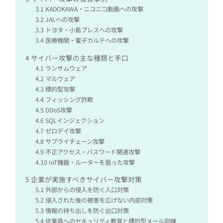
3.1
KADOKAWA・ニコニコ動画への攻撃
3.2
JALへの攻撃
3.3
トヨタ・小島プレスへの攻撃
3.4
医療機関・電子カルテへの攻撃
4
サイバー攻撃の主な種類と手口
4.1
ランサムウェア
4.2
マルウェア
4.3
標的型攻撃
4.4
フィッシング詐欺
4.5
DDoS攻撃
4.6
SQLインジェクション
4.7
ゼロデイ攻撃
4.8
サプライチェーン攻撃
4.9
不正アクセス・パスワード関連攻撃
4.10
IoT機器・ルーターを狙った攻撃
5
企業が実施すべきサイバー攻撃対策
5.1
外部からの侵入を防ぐ入口対策
5.2
侵入された後の被害を広げない内部対策
5.3
情報の持ち出しを防ぐ出口対策
5.4
従業員へのセキュリティ教育と標的型メール訓練