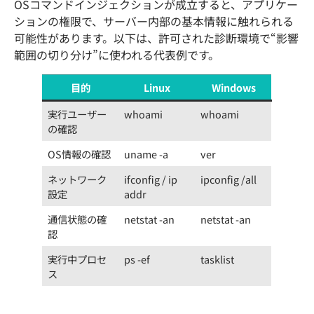
OSコマンドインジェクションが成立すると、アプリケー
ションの権限で、サーバー内部の基本情報に触れられる
可能性があります。以下は、許可された診断環境で“影響
範囲の切り分け”に使われる代表例です。
目的
Linux
Windows
実行ユーザー
whoami
whoami
の確認
OS情報の確認
uname -a
ver
ネットワーク
ifconfig / ip
ipconfig /all
設定
addr
通信状態の確
netstat -an
netstat -an
認
実行中プロセ
ps -ef
tasklist
ス