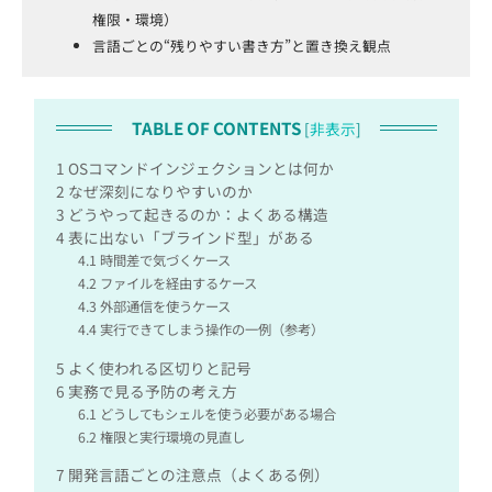
権限・環境）
言語ごとの“残りやすい書き方”と置き換え観点
TABLE OF CONTENTS
[
非表示
]
1
OSコマンドインジェクションとは何か
2
なぜ深刻になりやすいのか
3
どうやって起きるのか：よくある構造
4
表に出ない「ブラインド型」がある
4.1
時間差で気づくケース
4.2
ファイルを経由するケース
4.3
外部通信を使うケース
4.4
実行できてしまう操作の一例（参考）
5
よく使われる区切りと記号
6
実務で見る予防の考え方
6.1
どうしてもシェルを使う必要がある場合
6.2
権限と実行環境の見直し
7
開発言語ごとの注意点（よくある例）