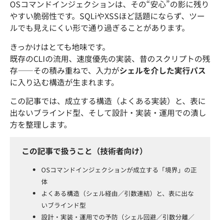
OSコマンドインジェクションは、その“安心”の影に残り
やすい脆弱性です。SQLiやXSSほど話題にならず、ツー
ルでも見えにくい形で通り過ぎることがあります。
きっかけはとても地味です。
既存のCLIの流用、速度優先の実装、昔のスクリプトの残
存――その積み重ねで、入力が
シェルを介した実行パス
に入り込む構造が生まれます。
この記事では、成立する構造（よくある実装）と、表に
出ないブラインド型、そして設計・実装・運用での潰し
方を整理します。
この記事で扱うこと（技術者向け）
OSコマンドインジェクションが成立する「境界」の正
体
よくある構造（シェル経由／引数連結）と、表に出な
いブラインド型
設計・実装・運用での予防（シェル回避／引数分離／