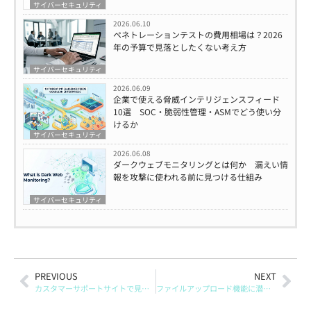
サイバーセキュリティ
2026.06.10
ペネトレーションテストの費用相場は？2026
年の予算で見落としたくない考え方
サイバーセキュリティ
2026.06.09
企業で使える脅威インテリジェンスフィード
10選 SOC・脆弱性管理・ASMでどう使い分
けるか
サイバーセキュリティ
2026.06.08
ダークウェブモニタリングとは何か 漏えい情
報を攻撃に使われる前に見つける仕組み
サイバーセキュリティ
PREVIOUS
NEXT
カスタマーサポートサイトで見えた、表に出にくいリスクの正体
ファイルアップロード機能に潜む脆弱性──「当たり前の処理」が入口になるとき