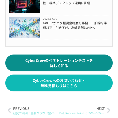
性 標準デスクトップ環境に影響
2026.07.30
GitHubがバグ報奨金制度を再編 一般枠を半
額以下に引き下げ、高額報酬はVIPへ
CyberCrewのペネトレーションテストを
詳しく知る
CyberCrewへのお問い合わせ・
無料見積もりはこちら
PREVIOUS
NEXT
研究で判明：主要クラウド型パスワード管理に「復旧（リカバリ）」起点の攻撃25件、条件次第で金庫（Vault）侵害の可能性
Dell RecoverPoint for VMsにCVSS 10.0のゼロデイ：固定資格情報の欠陥が悪用された可能性