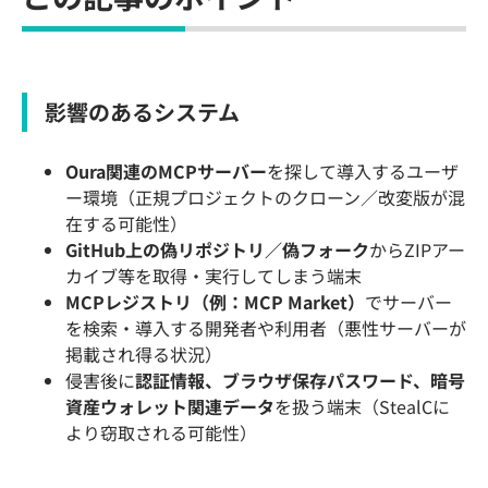
影響のあるシステム
Oura関連のMCPサーバー
を探して導入するユーザ
ー環境（正規プロジェクトのクローン／改変版が混
在する可能性）
GitHub上の偽リポジトリ／偽フォーク
からZIPアー
カイブ等を取得・実行してしまう端末
MCPレジストリ（例：MCP Market）
でサーバー
を検索・導入する開発者や利用者（悪性サーバーが
掲載され得る状況）
侵害後に
認証情報、ブラウザ保存パスワード、暗号
資産ウォレット関連データ
を扱う端末（StealCに
より窃取される可能性）