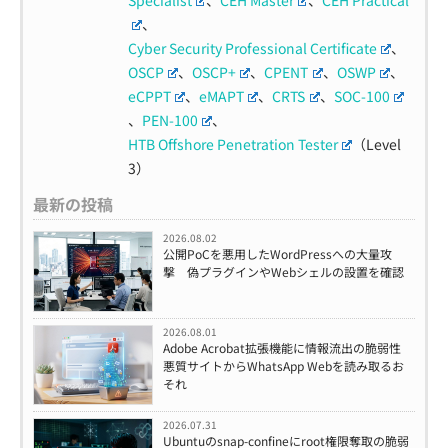
Specialist
、
CEH Master
、
CEH Practical
、
Cyber Security Professional Certificate
、
OSCP
、
OSCP+
、
CPENT
、
OSWP
、
eCPPT
、
eMAPT
、
CRTS
、
SOC-100
、
PEN-100
、
HTB Offshore Penetration Tester
（Level
3）
最新の投稿
2026.08.02
公開PoCを悪用したWordPressへの大量攻
撃 偽プラグインやWebシェルの設置を確認
2026.08.01
Adobe Acrobat拡張機能に情報流出の脆弱性
悪質サイトからWhatsApp Webを読み取るお
それ
2026.07.31
Ubuntuのsnap-confineにroot権限奪取の脆弱