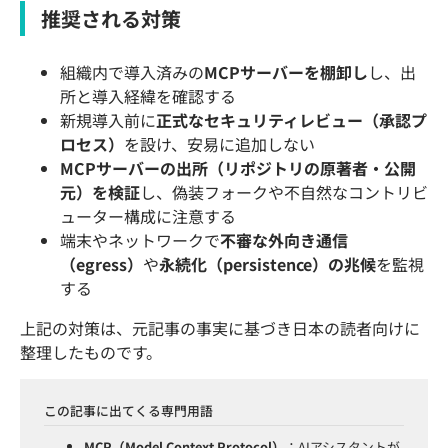
推奨される対策
組織内で導入済みの
MCPサーバーを棚卸し
し、出
所と導入経緯を確認する
新規導入前に
正式なセキュリティレビュー（承認プ
ロセス）
を設け、安易に追加しない
MCPサーバーの出所（リポジトリの原著者・公開
元）を検証
し、偽装フォークや不自然なコントリビ
ューター構成に注意する
端末やネットワークで
不審な外向き通信
（egress）
や
永続化（persistence）の兆候
を監視
する
上記の対策は、元記事の事実に基づき日本の読者向けに
整理したものです。
この記事に出てくる専門用語
MCP（Model Context Protocol）
：AIアシスタントが