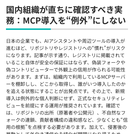
国内組織が直ちに確認すべき実
務：MCP導入を“例外”にしない
日本の企業でも、AIアシスタントや周辺ツールの導入が
進むほど、リポジトリやレジストリへの“慣れ”がリスク
になります。記事が示す通り、レジストリに掲載されて
いること自体が安全の保証にはならず、偽装フォークや
偽コントリビューターで外観上の信用が作られる可能性
があります。まずは、組織内で利用しているMCPサーバ
ーを棚卸しし、どこから取得し、誰がいつ導入したのか
を追える状態にすることが出発点です。その上で、新規
導入は例外的な個人判断にせず、正式なセキュリティレ
ビューを前提にする運用が推奨されています。確認で
は、リポジトリの出所（原著者や公開元）、不自然なフ
ォークの連鎖、貢献者構成の違和感など、少なくとも“信
用の根拠”を点検する必要があります。加えて、侵害後の
挙動として外向き通信や永続化が問題になり得るため、