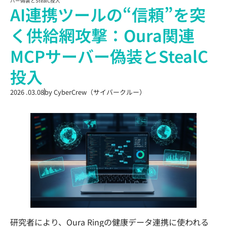
バー偽装とStealC投入
AI連携ツールの“信頼”を突
く供給網攻撃：Oura関連
MCPサーバー偽装とStealC
投入
2026 .03.08
by
CyberCrew（サイバークルー）
研究者により、Oura Ringの健康データ連携に使われる