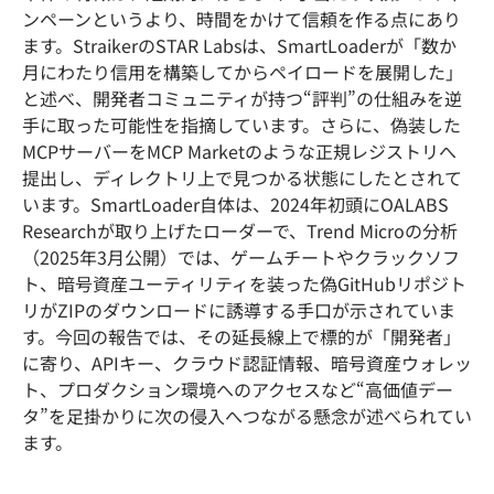
ンペーンというより、時間をかけて信頼を作る点にあり
ます。StraikerのSTAR Labsは、SmartLoaderが「数か
月にわたり信用を構築してからペイロードを展開した」
と述べ、開発者コミュニティが持つ“評判”の仕組みを逆
手に取った可能性を指摘しています。さらに、偽装した
MCPサーバーをMCP Marketのような正規レジストリへ
提出し、ディレクトリ上で見つかる状態にしたとされて
います。SmartLoader自体は、2024年初頭にOALABS
Researchが取り上げたローダーで、Trend Microの分析
（2025年3月公開）では、ゲームチートやクラックソフ
ト、暗号資産ユーティリティを装った偽GitHubリポジト
リがZIPのダウンロードに誘導する手口が示されていま
す。今回の報告では、その延長線上で標的が「開発者」
に寄り、APIキー、クラウド認証情報、暗号資産ウォレッ
ト、プロダクション環境へのアクセスなど“高価値デー
タ”を足掛かりに次の侵入へつながる懸念が述べられてい
ます。