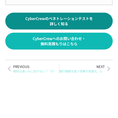
CyberCrewのペネトレーションテストを
詳しく知る
CyberCrewへのお問い合わせ・
無料見積もりはこちら
PREVIOUS
NEXT
検知は速いのに防げない？「ポストアラートギャップ」が企業を危険にさらす理由
銀行情報を狙う攻撃が高度化、GrandoreiroとBTMOBに見るフィッシング対策の重要性