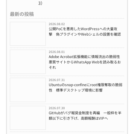
3）
最新の投稿
2026.08.02
公開PoCを悪用したWordPressへの大量攻
撃 偽プラグインやWebシェルの設置を確認
2026.08.01
Adobe Acrobat拡張機能に情報流出の脆弱性
悪質サイトからWhatsApp Webを読み取るお
それ
2026.07.31
Ubuntuのsnap-confineにroot権限奪取の脆弱
性 標準デスクトップ環境に影響
2026.07.30
GitHubがバグ報奨金制度を再編 一般枠を半
額以下に引き下げ、高額報酬はVIPへ