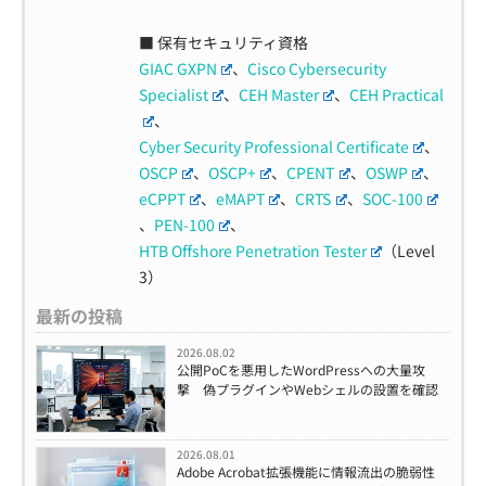
■ 保有セキュリティ資格
GIAC GXPN
、
Cisco Cybersecurity
Specialist
、
CEH Master
、
CEH Practical
、
Cyber Security Professional Certificate
、
OSCP
、
OSCP+
、
CPENT
、
OSWP
、
eCPPT
、
eMAPT
、
CRTS
、
SOC-100
、
PEN-100
、
HTB Offshore Penetration Tester
（Level
3）
最新の投稿
2026.08.02
公開PoCを悪用したWordPressへの大量攻
撃 偽プラグインやWebシェルの設置を確認
2026.08.01
Adobe Acrobat拡張機能に情報流出の脆弱性