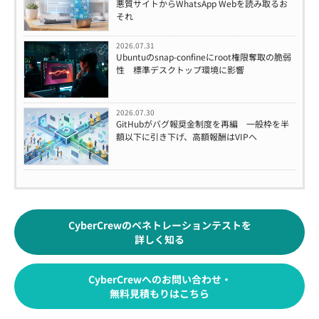
悪質サイトからWhatsApp Webを読み取るお
それ
2026.07.31
Ubuntuのsnap-confineにroot権限奪取の脆弱
性 標準デスクトップ環境に影響
2026.07.30
GitHubがバグ報奨金制度を再編 一般枠を半
額以下に引き下げ、高額報酬はVIPへ
CyberCrewのペネトレーションテストを
詳しく知る
CyberCrewへのお問い合わせ・
無料見積もりはこちら