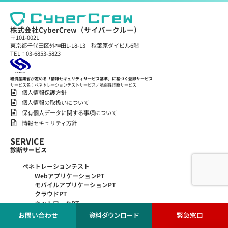
株式会社CyberCrew（サイバークルー）
〒101-0021
東京都千代田区外神田1-18-13 秋葉原ダイビル6階
TEL：03-6853-5823
経済産業省が定める「情報セキュリティサービス基準」に基づく登録サービス
サービス名：ペネトレーションテストサービス／脆弱性診断サービス
個人情報保護方針
個人情報の取扱いについて
保有個人データに関する事項について
情報セキュリティ方針
SERVICE
診断サービス
ペネトレーションテスト
WebアプリケーションPT
モバイルアプリケーションPT
クラウドPT
ネットワークPT
シナリオ型PT
お問い合わせ
資料ダウンロード
緊急窓口
大規模言語モデル（LLM）PT