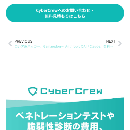
CyberCrewへのお問い合わせ・
無料見積もりはこちら
PREVIOUS
NEXT
ロシア系ハッカー、GamaredonとTurlaが協力しウクライナでKazuarバックドア展開
AnthropicのAI「Claude」を利用した自動化攻撃、中国系国家支援ハッカーが活用