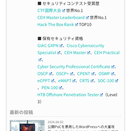
■ セキュリティコンテスト受賞歴
CTF国際大会
世界No.1
CEH Master Leaderboard
世界No.1
Hack The Box Rank
TOP10
■ 保有セキュリティ資格
GIAC GXPN
、
Cisco Cybersecurity
Specialist
、
CEH Master
、
CEH Practical
、
Cyber Security Professional Certificate
、
OSCP
、
OSCP+
、
CPENT
、
OSWP
、
eCPPT
、
eMAPT
、
CRTS
、
SOC-100
、
PEN-100
、
HTB Offshore Penetration Tester
（Level
3）
最新の投稿
2026.08.02
公開PoCを悪用したWordPressへの大量攻