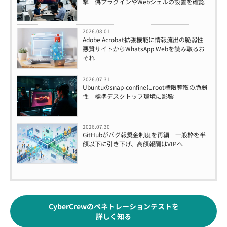
撃 偽プラグインやWebシェルの設置を確認
2026.08.01
Adobe Acrobat拡張機能に情報流出の脆弱性
悪質サイトからWhatsApp Webを読み取るお
それ
2026.07.31
Ubuntuのsnap-confineにroot権限奪取の脆弱
性 標準デスクトップ環境に影響
2026.07.30
GitHubがバグ報奨金制度を再編 一般枠を半
額以下に引き下げ、高額報酬はVIPへ
CyberCrewのペネトレーションテストを
詳しく知る