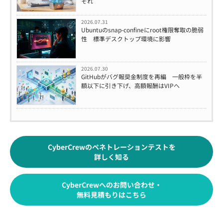
それ
2026.07.31
Ubuntuのsnap-confineにroot権限奪取の脆弱
性 標準デスクトップ環境に影響
2026.07.30
GitHubがバグ報奨金制度を再編 一般枠を半
額以下に引き下げ、高額報酬はVIPへ
CyberCrewのペネトレーションテストを
詳しく知る
CyberCrewへのお問い合わせ・
無料見積もりはこちら