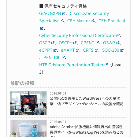
■ 保有セキュリティ資格
GIAC GXPN
、
Cisco Cybersecurity
Specialist
、
CEH Master
、
CEH Practical
、
Cyber Security Professional Certificate
、
OSCP
、
OSCP+
、
CPENT
、
OSWP
、
eCPPT
、
eMAPT
、
CRTS
、
SOC-100
、
PEN-100
、
HTB Offshore Penetration Tester
（Level
3）
最新の投稿
2026.08.02
公開PoCを悪用したWordPressへの大量攻
撃 偽プラグインやWebシェルの設置を確認
2026.08.01
Adobe Acrobat拡張機能に情報流出の脆弱性
悪質サイトからWhatsApp Webを読み取るお